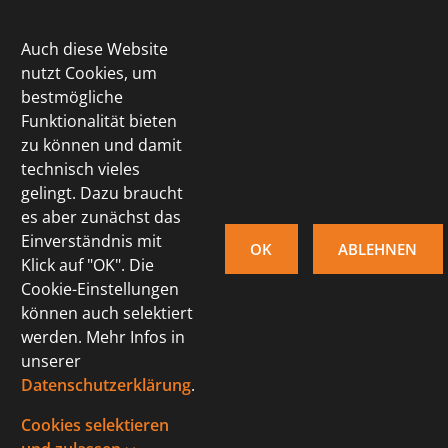
Zum
Inhalt
Auch diese Website
springen
nutzt Cookies, um
bestmögliche
Funktionalität bieten
zu können und damit
technisch vieles
gelingt. Dazu braucht
es aber zunächst das
Einverständnis mit
OK
ABLEHNEN
Klick auf "OK". Die
ÜBER
DIRK
Cookie-Einstellungen
VERPOORTEN
können auch selektiert
werden. Mehr Infos in
Der Autor hat bisher keine
unserer
Details angegeben.
Datenschutzerklärung
.
Bisher hat Dirk Verpoorten, 0
Cookies selektieren
Blog Beiträge geschrieben.